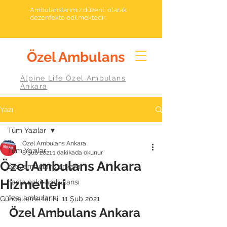
Ambulanslarımız düzenli olarak
dezenfekte edilmektedir.
Özel Ambulans
Alpine Life Özel Ambulans
Ankara
Yazı
Tüm Yazılar
Özel Ambulans Ankara
Tüm Yazılar
8 Şub 2021
1 dakikada okunur
Özel Ambulans Ankara
özel ambulans ankara
Hizmetleri
hasta nakil ambulansı
özel ambulans
Güncelleme tarihi:
11 Şub 2021
Özel Ambulans Ankara 