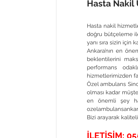
Hasta Nakil 
Hasta nakil hizmetle
doğru bütçeleme il
yanı sıra sizin için
Ankara’nın en öneml
beklentilerini mak
performans odakl
hizmetlerimizden fa
Özel ambulans Sinc
olması kadar müşter
en önemli şey hast
ozelambulansankara
Bizi arayarak kalit
İLETİŞİM: 05