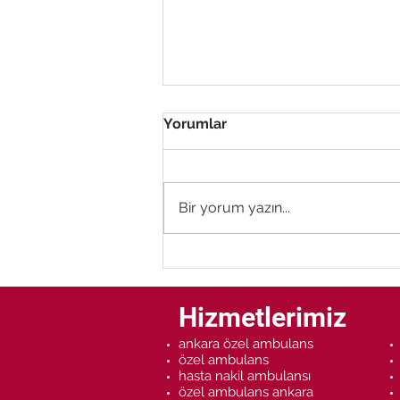
Yorumlar
Bir yorum yazın...
Özel Ambulans Ne İş Yapar
?
Hizmetlerimiz
ankara özel ambulans
özel ambulans
hasta nakil ambulansı
özel ambulans ankara