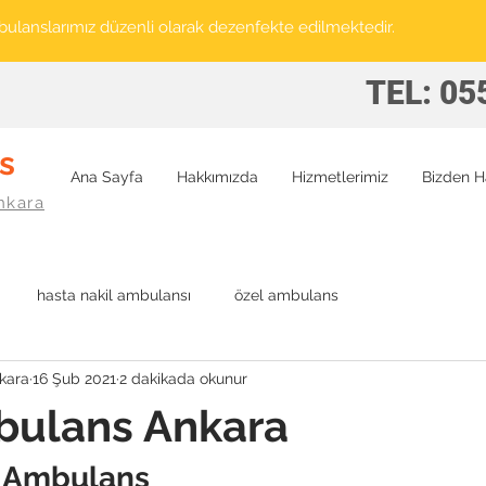
ulanslarımız düzenli olarak dezenfekte edilmektedir.
TEL: 05
s
Ana Sayfa
Hakkımızda
Hizmetlerimiz
Bizden H
nkara
hasta nakil ambulansı
özel ambulans
kara
16 Şub 2021
2 dakikada okunur
bulans Ankara
l Ambulans