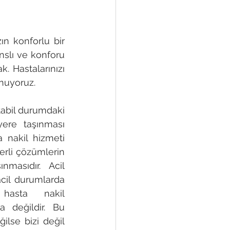
n konforlu bir 
slı ve konforu 
 Hastalarınızı 
unuyoruz.
abil durumdaki 
ere taşınması 
 nakil hizmeti 
rli çözümlerin 
masıdır. Acil 
il durumlarda 
hasta nakil 
 değildir. Bu 
lse bizi değil 