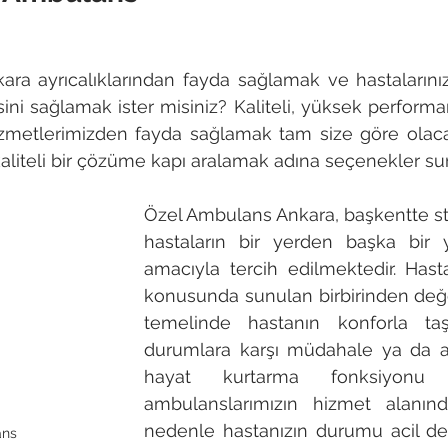
a ayrıcalıklarından fayda sağlamak ve hastalarınızı
ini sağlamak ister misiniz? Kaliteli, yüksek performan
zmetlerimizden fayda sağlamak tam size göre olacak.
kaliteli bir çözüme kapı aralamak adına seçenekler s
Özel Ambulans Ankara, başkentte st
hastaların bir yerden başka bir y
amacıyla tercih edilmektedir. Hasta
konusunda sunulan birbirinden değe
temelinde hastanın konforla taşın
durumlara karşı müdahale ya da ac
hayat kurtarma fonksiyonu 
ambulanslarımızın hizmet alanında
nedenle hastanızın durumu acil deği
ans