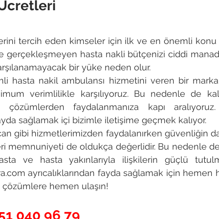
Ücretleri
rini tercih eden kimseler için ilk ve en önemli konu üc
e gerçekleşmeyen hasta nakli bütçenizi ciddi manada
 karşılanamayacak bir yüke neden olur.
i hasta nakil ambulansı hizmetini veren bir marka o
simum verimlilikle karşılıyoruz. Bu nedenle de kal
ı çözümlerden faydalanmanıza kapı aralıyoruz.
yda sağlamak içi bizimle iletişime geçmek kalıyor.
an gibi hizmetlerimizden faydalanırken güvenliğin d
i memnuniyeti de oldukça değerlidir. Bu nedenle de 
a ve hasta yakınlarıyla ilişkilerin güçlü tutulma
.com ayrıcalıklarından fayda sağlamak için hemen h
eli çözümlere hemen ulaşın!
51 040 96 79