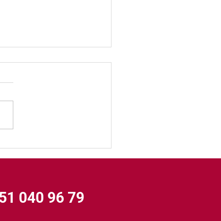
ra’da Özel Ambulans
eti
551 040 96 79