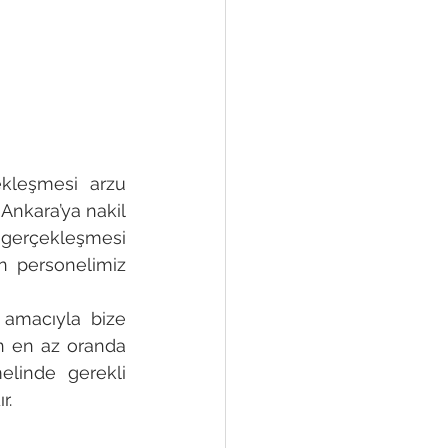
kleşmesi arzu 
Ankara’ya nakil 
e gerçekleşmesi 
n personelimiz 
 amacıyla bize 
ın en az oranda 
linde gerekli 
r.