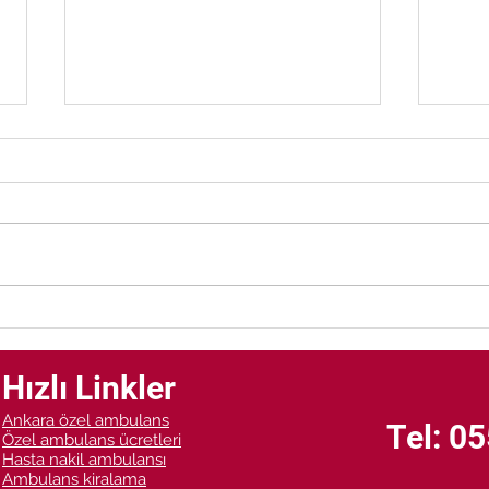
Ankara Özel Hasta Nakil
Anka
Araçları
Hizm
Hızlı Linkler
Ankara özel ambulans
Tel: 0
Özel ambulans ücretleri
Hasta nakil ambulansı
Ambulans kiralama