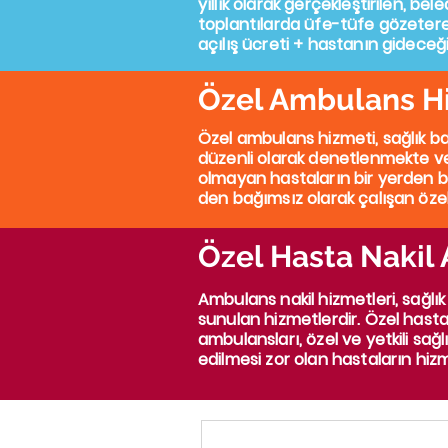
yıllık olarak gerçekleştirilen, be
toplantılarda üfe-tüfe gözetere
açılış ücreti + hastanın gideceği
Özel Ambulans H
Özel ambulans hizmeti, sağlık bak
düzenli olarak denetlenmekte ve v
olmayan hastaların bir yerden bir
den bağımsız olarak çalışan öze
Özel Hasta Nakil
Ambulans nakil hizmetleri, sağlık
sunulan hizmetlerdir.
Özel hasta 
ambulansları, özel ve yetkili sağl
edilmesi zor olan hastaların hiz