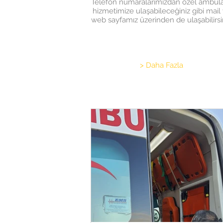
Telefon numaralarımızdan özel ambul
hizmetimize ulaşabileceğiniz gibi mail
web sayfamız üzerinden de ulaşabilirsin
> Daha Fazla