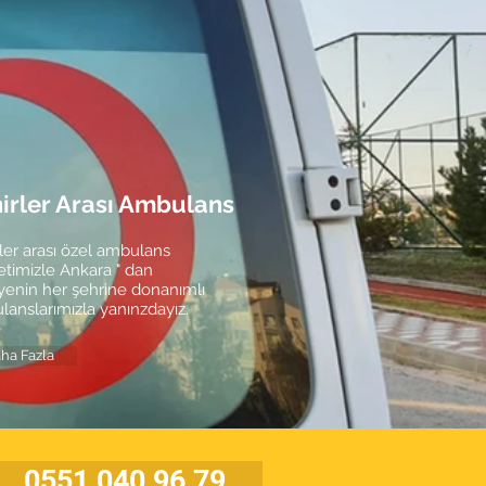
irler Arası Ambulans
ler arası özel ambulans
timizle Ankara " dan
yenin her şehrine donanımlı
anslarımızla yanınzdayız.
ha Fazla
0551 040 96 79