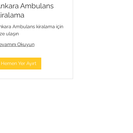
nkara Ambulans
iralama
nkara Ambulans kiralama için
ze ulaşın
evamını Okuyun
Hemen Yer Ayırt