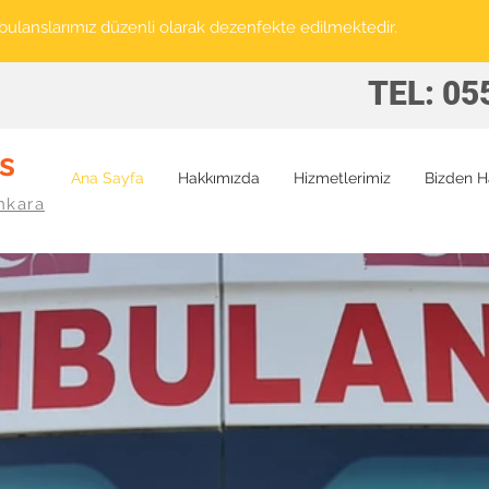
ulanslarımız düzenli olarak dezenfekte edilmektedir.
TEL: 05
s
Ana Sayfa
Hakkımızda
Hizmetlerimiz
Bizden H
nkara