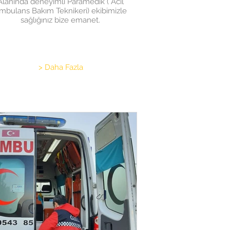
Alanında deneyimli Paramedik ( Acil
mbulans Bakım Teknikeri) ekibimizle
sağlığınız bize emanet.
> Daha Fazla