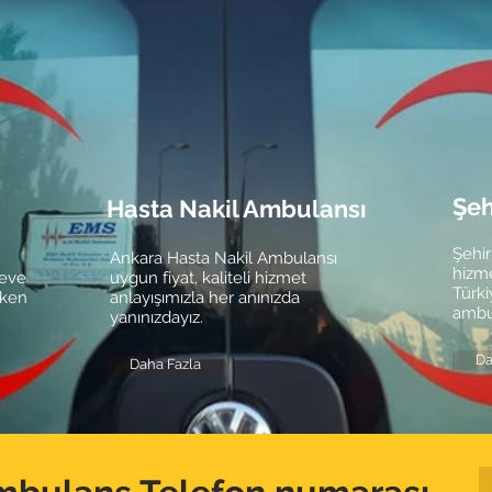
Şeh
Hasta Nakil Ambulansı
Şehir
Ankara Hasta Nakil Ambulansı
hizme
 eve
uygun fiyat, kaliteli hizmet
Türki
eken
anlayışımızla her anınızda
ambul
yanınızdayız.
Da
Daha Fazla