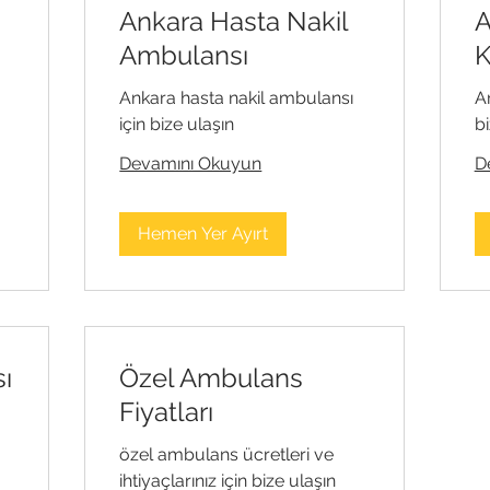
Ankara Hasta Nakil
A
Ambulansı
K
Ankara hasta nakil ambulansı
A
için bize ulaşın
bi
Devamını Okuyun
D
Hemen Yer Ayırt
sı
Özel Ambulans
Fiyatları
özel ambulans ücretleri ve
ihtiyaçlarınız için bize ulaşın