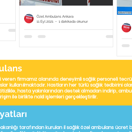
Özel Ambulans Ankara
11 Eyl 2021
1 dakikada okunur
par ?
Ankara Özel Hasta Nakil
Araçları
Ank
 çok
Hiz
ir
Ankara Özel Hasta Nakil Araçları Ankara
hasta nakil araçları ile kusursuz bir
Anka
ulans
deneyime ne dersiniz? Profesyonel ve
Anka
kaliteli bir şekilde...
saye
 veren firmamız alanında deneyimli sağlık personeli tecrü
mı is
ar kullanılmaktadır. Hastların her türlü sağlık tedbirini a
itizlikle, hasta yakınlarından destek almadan indirip, am
im ile birlikte nakil işlemleri gerçekleştirilir.
yatları
akanlığı tarafından kurulan il sağlık
özel ambulans ücret
b