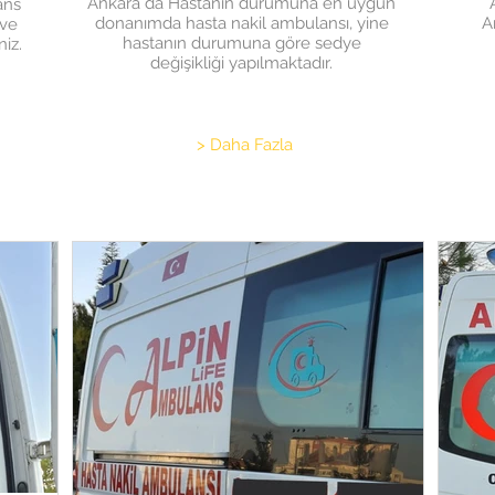
Ankara da Hastanın durumuna en uygun
ans
donanımda hasta nakil ambulansı, yine
A
 ve
hastanın durumuna göre sedye
iz.
değişikliği yapılmaktadır.
> Daha Fazla