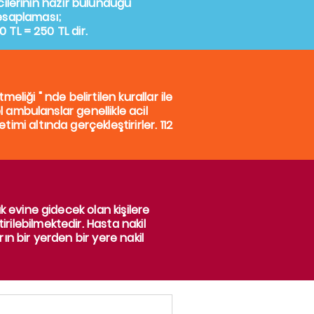
lcilerinin hazır bulunduğu
hesaplaması;
 TL = 250 TL dir.
tmeliği
" nde belirtilen kurallar ile
l ambulanslar genellikle acil
mi altında gerçekleştirirler. 112
k evine gidecek olan kişilere
irilebilmektedir. Hasta nakil
rın bir yerden bir yere nakil