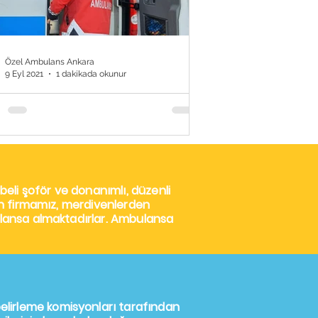
Özel Ambulans Ankara
9 Eyl 2021
1 dakikada okunur
ara’da Özel Ambulans
meti
ra’da Özel Ambulans Hizmeti
ra’da özel ambulans hizmetleri
sinde kusursuz bir çözüme ulaşmak
beli şoför ve donanımlı, düzenli
tiyorsunuz? O halde...
lan firmamız, merdivenlerden
bulansa almaktadırlar. Ambulansa
elirleme komisyonları tarafından