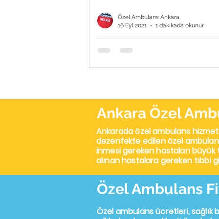
Özel Ambulans Ankara
16 Eyl 2021
1 dakikada okunur
Özel Ambulans Ne İş Ya
Özel Ambulans Ne İş Yapar? Özel
ambulans ne iş yapar sorusu pek
insanın merak ettiği hususlardan b
tanesidir. Siz de bu konuda...
Ankara Özel Amb
Ankarada özel ambulans
hizmeti
dezenfekte edilen özel ambulansl
inmesi gereken hastaları büyük t
alınan hastalara gereken tıbbi giriş
Özel Ambulans Fi
Özel ambulans ücretleri, sağlık b