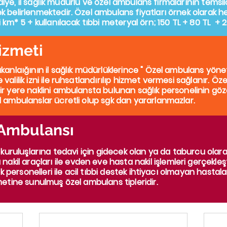
lediye, il sağlık müdürlü ve özel ambulans firmalarının temsi
k belirlenmektedir. Özel ambulans fiyatları örnek olarak 
 km* 5 + kullanılacak tıbbi meteryal örn; 150 TL + 80 TL + 20
izmeti
anlaığının il sağlık müdürlüklerince "
Özel ambulans yöne
alilik izni ile ruhsatlandırılıp hizmet vermesi sağlanır. Öze
 yere naklini ambulansta bulunan sağlık personelinin gözeti
l ambulanslar ücretli olup sgk dan yararlanmazlar.
 Ambulansı
 kuruluşlarına tedavi için gidecek olan ya da taburcu olara
nakil araçları
ile evden eve hasta nakil işlemleri gerçekleşt
ık personelleri ile acil tıbbi destek ihtiyacı olmayan hastala
metine sunulmuş özel ambulans tipleridir.